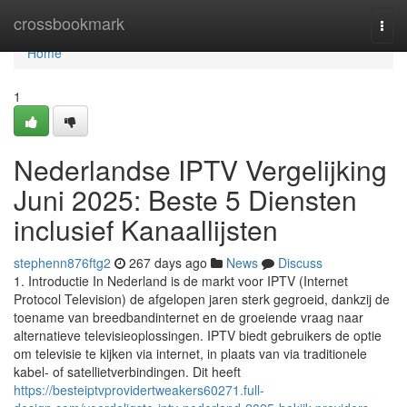
Home
crossbookmark
Togg
navi
Home
1
Nederlandse IPTV Vergelijking
Juni 2025: Beste 5 Diensten
inclusief Kanaallijsten
stephenn876ftg2
267 days ago
News
Discuss
1. Introductie In Nederland is de markt voor IPTV (Internet
Protocol Television) de afgelopen jaren sterk gegroeid, dankzij de
toename van breedbandinternet en de groeiende vraag naar
alternatieve televisieoplossingen. IPTV biedt gebruikers de optie
om televisie te kijken via internet, in plaats van via traditionele
kabel- of satellietverbindingen. Dit heeft
https://besteiptvprovidertweakers60271.full-