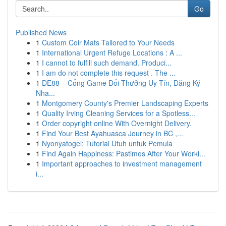
Go
Published News
1
Custom Coir Mats Tailored to Your Needs
1
International Urgent Refuge Locations : A ...
1
I cannot to fulfill such demand. Produci...
1
I am do not complete this request . The ...
1
DE88 – Cổng Game Đổi Thưởng Uy Tín, Đăng Ký
Nha...
1
Montgomery County's Premier Landscaping Experts
1
Quality Irving Cleaning Services for a Spotless...
1
Order copyright online With Overnight Delivery.
1
Find Your Best Ayahuasca Journey in BC ,...
1
Nyonyatogel: Tutorial Utuh untuk Pemula
1
Find Again Happiness: Pastimes After Your Worki...
1
Important approaches to investment management
i...