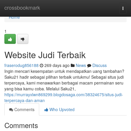
Home
crossbookmark
Togg
navi
Home
1
Website Judi Terbaik
fraserodug856188
269 days ago
News
Discuss
Ingin mencari kesempatan untuk mendapatkan uang tambahan?
Saku21 hadir sebagai pilihan terbaik untukmu! Sebagai situs judi
terpercaya, kami menawarkan berbagai macam permainan seru
yang bisa kamu coba. Melalui Saku21,
https://murrayxlwn869299.blogdosaga.com/38324675/situs-judi-
terpercaya-dan-aman
Comments
Who Upvoted
Comments