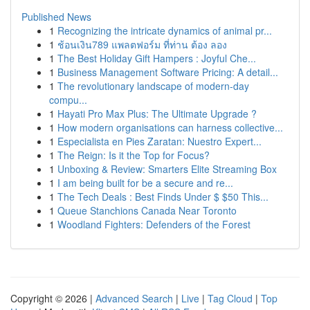
Published News
1
Recognizing the intricate dynamics of animal pr...
1
ช้อนเงิน789 แพลตฟอร์ม ที่ท่าน ต้อง ลอง
1
The Best Holiday Gift Hampers : Joyful Che...
1
Business Management Software Pricing: A detail...
1
The revolutionary landscape of modern-day
compu...
1
Hayati Pro Max Plus: The Ultimate Upgrade ?
1
How modern organisations can harness collective...
1
Especialista en Pies Zaratan: Nuestro Expert...
1
The Reign: Is it the Top for Focus?
1
Unboxing & Review: Smarters Elite Streaming Box
1
I am being built for be a secure and re...
1
The Tech Deals : Best Finds Under $ $50 This...
1
Queue Stanchions Canada Near Toronto
1
Woodland Fighters: Defenders of the Forest
Copyright © 2026 |
Advanced Search
|
Live
|
Tag Cloud
|
Top