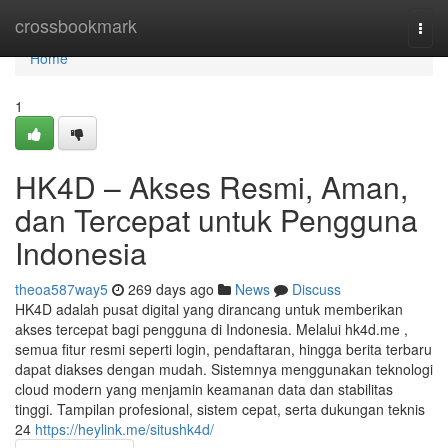
Home
crossbookmark
Togg
navi
Home
1
HK4D – Akses Resmi, Aman,
dan Tercepat untuk Pengguna
Indonesia
theoa587way5
269 days ago
News
Discuss
HK4D adalah pusat digital yang dirancang untuk memberikan
akses tercepat bagi pengguna di Indonesia. Melalui hk4d.me ,
semua fitur resmi seperti login, pendaftaran, hingga berita terbaru
dapat diakses dengan mudah. Sistemnya menggunakan teknologi
cloud modern yang menjamin keamanan data dan stabilitas
tinggi. Tampilan profesional, sistem cepat, serta dukungan teknis
24
https://heylink.me/situshk4d/