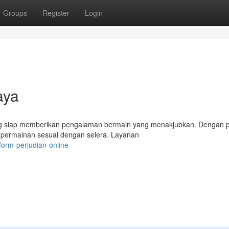
Groups
Register
Login
aya
ang siap memberikan pengalaman bermain yang menakjubkan. Dengan p
permainan sesuai dengan selera. Layanan
form-perjudian-online