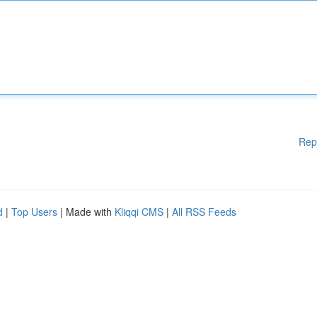
Rep
d
|
Top Users
| Made with
Kliqqi CMS
|
All RSS Feeds