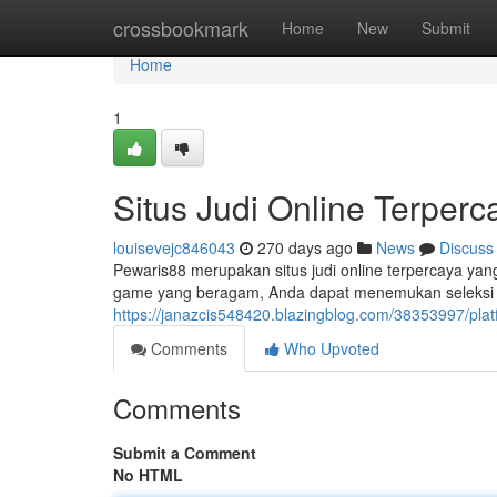
Home
crossbookmark
Home
New
Submit
Home
1
Situs Judi Online Terperc
louisevejc846043
270 days ago
News
Discuss
Pewaris88 merupakan situs judi online terpercaya y
game yang beragam, Anda dapat menemukan seleksi 
https://janazcis548420.blazingblog.com/38353997/plat
Comments
Who Upvoted
Comments
Submit a Comment
No HTML