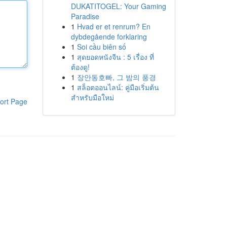
DUKATITOGEL: Your Gaming
Paradise
1
Hvad er et renrum? En
dybdegående forklaring
1
Soi cầu biên số
1
สุดยอดหนังจีน : 5 เรื่อง ที่
ต้องดู!
1
장안동호빠, 그 밤의 풍경
1
สล็อตออนไลน์: คู่มือเริ่มต้น
สำหรับมือใหม่
ort Page