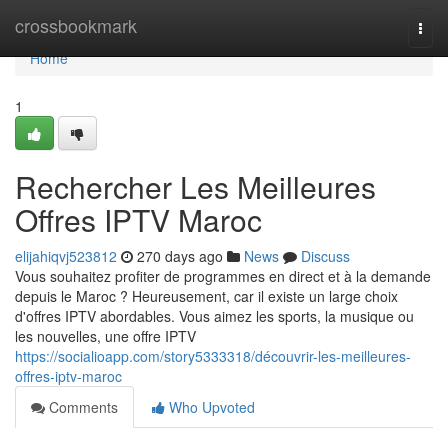
Home
crossbookmark
Togg
navi
Home
1
Rechercher Les Meilleures
Offres IPTV Maroc
elijahiqvj523812
270 days ago
News
Discuss
Vous souhaitez profiter de programmes en direct et à la demande
depuis le Maroc ? Heureusement, car il existe un large choix
d'offres IPTV abordables. Vous aimez les sports, la musique ou
les nouvelles, une offre IPTV
https://socialioapp.com/story5333318/découvrir-les-meilleures-
offres-iptv-maroc
Comments
Who Upvoted