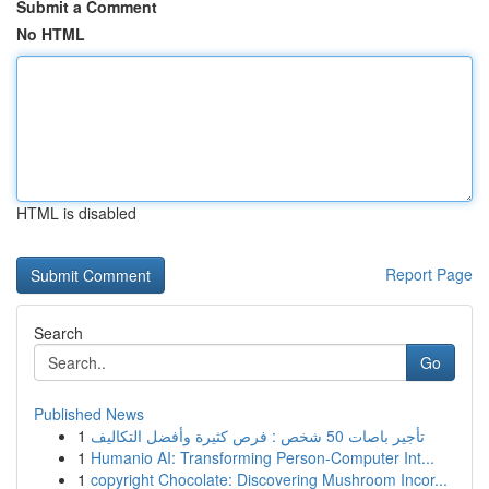
Submit a Comment
No HTML
HTML is disabled
Report Page
Search
Go
Published News
1
تأجير باصات 50 شخص : فرص كثيرة وأفضل التكاليف
1
Humanio AI: Transforming Person-Computer Int...
1
copyright Chocolate: Discovering Mushroom Incor...