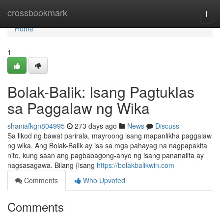
Home
crossbookmark
Togg
navi
Home
1
Bolak-Balik: Isang Pagtuklas
sa Paggalaw ng Wika
shaniafkgn804995
273 days ago
News
Discuss
Sa likod ng bawat parirala, mayroong isang mapanlikha paggalaw
ng wika. Ang Bolak-Balik ay isa sa mga pahayag na nagpapakita
nito, kung saan ang pagbabagong-anyo ng isang pananalita ay
nagsasagawa. Bilang {isang
https://bolakbalikwin.com
Comments
Who Upvoted
Comments