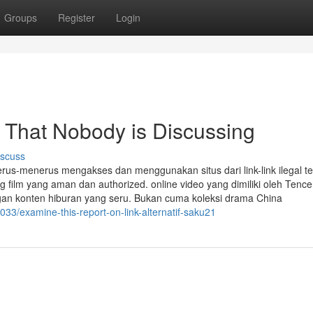
Groups
Register
Login
1 That Nobody is Discussing
iscuss
erus-menerus mengakses dan menggunakan situs dari link-link ilegal te
g film yang aman dan authorized. online video yang dimiliki oleh Tence
gan konten hiburan yang seru. Bukan cuma koleksi drama China
033/examine-this-report-on-link-alternatif-saku21