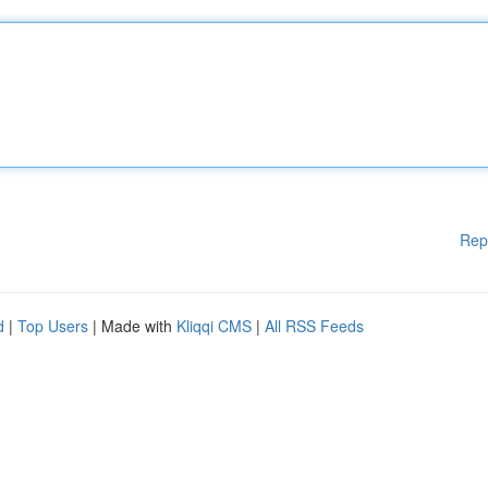
Rep
d
|
Top Users
| Made with
Kliqqi CMS
|
All RSS Feeds