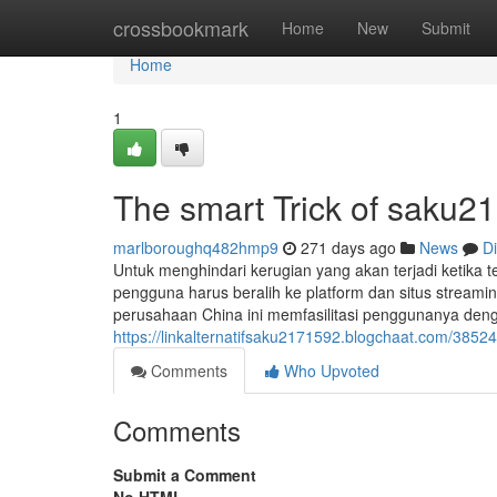
Home
crossbookmark
Home
New
Submit
Home
1
The smart Trick of saku2
marlboroughq482hmp9
271 days ago
News
D
Untuk menghindari kerugian yang akan terjadi ketika t
pengguna harus beralih ke platform dan situs streamin
perusahaan China ini memfasilitasi penggunanya den
https://linkalternatifsaku2171592.blogchaat.com/38524
Comments
Who Upvoted
Comments
Submit a Comment