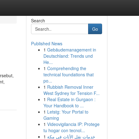
Search
Go
Published News
1
Gebäudemanagement in
Deutschland: Trends und
He...
1
Comprehending the
technical foundations that
rsebut,
po...
nt,
1
Rubbish Removal Inner
West Sydney for Tension F...
1
Real Estate in Gurgaon :
Your Handbook to ...
1
Letstg: Your Portal to
Gaming
1
Videovigilancia IP: Protege
tu hogar con tecnol...
1
خدمات نقل الأثاث في مكة