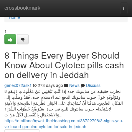
Home
crossbookmark
Togg
navi
Home
1
8 Things Every Buyer Should
Know About Cytotec pills cash
on delivery in Jeddah
genex072ask1
273 days ago
News
Discuss
8 تجارب حقيقية عن سايتوتك جدة إذا كُنْتِ تَبْحَثِينَ عَنْ مَعْلُومَاتٍ دَقِيقَةٍ
وَمَوْثُوقَةٍ حَوْلَ حبوب سايتوتك الدفع عند الاستلام جدة، فَقَدْ وَصَلْتِ إِلَى
المَكَانِ الصَّحِيحِ. هَدَفُنَا أَنْ نُسَاعِدَكِ عَلَى اخْتِيَارِ الطَّرِيقَةِ الصَّحِيحَةِ وَالآمِنَةِ
لِاسْتِخْدَامِ حبوب سايتوتك للبيع في جدة. سَنُوَضِّحُ خُطُوَاتِ الشِّرَاءِ
وَالاسْتِعْمَالِ بِالتَّفْصِيلِ لِكُلِّ مَنْ تَ...
https://emiliano9qwc1.theideasblog.com/38722798/3-signs-you-
ve-found-genuine-cytotec-for-sale-in-jeddah