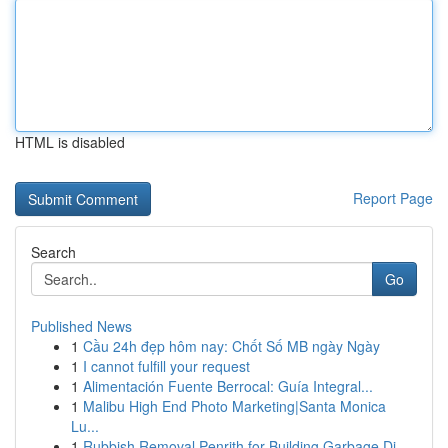
HTML is disabled
Report Page
Search
Go
Published News
1
Cầu 24h đẹp hôm nay: Chốt Số MB ngày Ngày
1
I cannot fulfill your request
1
Alimentación Fuente Berrocal: Guía Integral...
1
Malibu High End Photo Marketing|Santa Monica
Lu...
1
Rubbish Removal Penrith for Building Garbage Di...