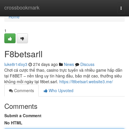
Home
crossbookmark
Togg
navi
Home
1
F8betsarll
luke8r14lxy3
274 days ago
News
Discuss
Chơi cá cược thể thao, casino trực tuyến và nhiều game hấp dẫn
tại F8BET – nền tảng uy tín hàng đầu, bảo mật cao, thưởng siêu
khủng mỗi ngày tại f8bet.sarl.
https://f8betsarl.website3.me/
Comments
Who Upvoted
Comments
Submit a Comment
No HTML