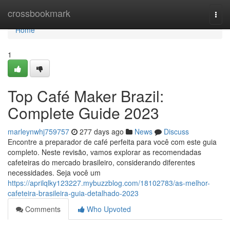
Home
crossbookmark
Togg
navi
Home
1
Top Café Maker Brazil:
Complete Guide 2023
marleynwhj759757
277 days ago
News
Discuss
Encontre a preparador de café perfeita para você com este guia
completo. Neste revisão, vamos explorar as recomendadas
cafeteiras do mercado brasileiro, considerando diferentes
necessidades. Seja você um
https://aprilqlky123227.mybuzzblog.com/18102783/as-melhor-
cafeteira-brasileira-guia-detalhado-2023
Comments
Who Upvoted