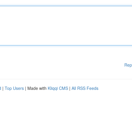
Rep
d
|
Top Users
| Made with
Kliqqi CMS
|
All RSS Feeds