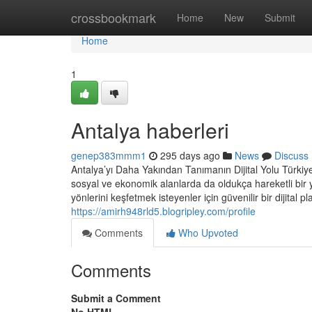
Home
crossbookmark
Home
New
Submit
Home
1
Antalya haberleri
genep383mmm1
295 days ago
News
Discuss
Antalya’yı Daha Yakından Tanımanın Dijital Yolu Türkiye
sosyal ve ekonomik alanlarda da oldukça hareketli bir y
yönlerini keşfetmek isteyenler için güvenilir bir dijital 
https://amirh948rld5.blogripley.com/profile
Comments
Who Upvoted
Comments
Submit a Comment