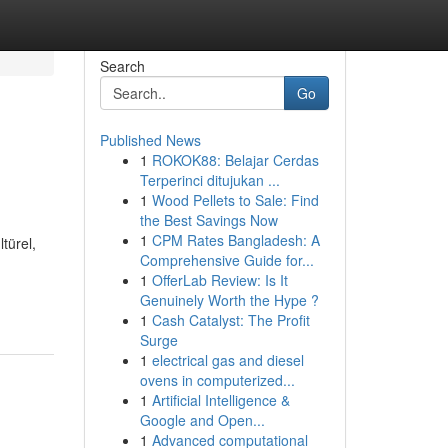
Search
Go
Published News
1
ROKOK88: Belajar Cerdas
Terperinci ditujukan ...
1
Wood Pellets to Sale: Find
the Best Savings Now
1
CPM Rates Bangladesh: A
türel,
Comprehensive Guide for...
1
OfferLab Review: Is It
Genuinely Worth the Hype ?
1
Cash Catalyst: The Profit
Surge
1
electrical gas and diesel
ovens in computerized...
1
Artificial Intelligence &
Google and Open...
1
Advanced computational