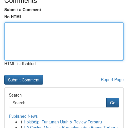
Submit a Comment
No HTML
HTML is disabled
Report Page
Search
Go
Published News
1
Hoki88jp: Tuntunan Utuh & Review Terbaru
1
U2 Casino Malaysia: Permainan dan Bonus Terbaru