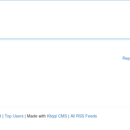
Rep
d
|
Top Users
| Made with
Kliqqi CMS
|
All RSS Feeds