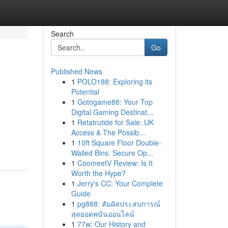
Search
Go
Published News
1
POLO188: Exploring its
Potential
1
Gotogame88: Your Top
Digital Gaming Destinat...
1
Retatrutide for Sale: UK
Access & The Possib...
1
10ft Square Floor Double-
Walled Bins: Secure Op...
1
CoomeetV Review: Is It
Worth the Hype?
1
Jerry's CC: Your Complete
Guide
1
pg888: สัมผัสประสบการณ์
สุดยอดพนันออนไลน์
1
77w: Our History and