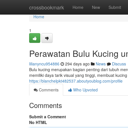
Home
crossbookmark
Home
New
Submit
Home
1
Perawatan Bulu Kucing u
lilianyncu954886
294 days ago
News
Discuss
Bulu kucing merupakan bagian penting dari tubuh merek
memiliki daya tarik visual yang tinggi, membuat kucin
https://blanchelpkt482537.aboutyoublog.com/profile
Comments
Who Upvoted
Comments
Submit a Comment
No HTML