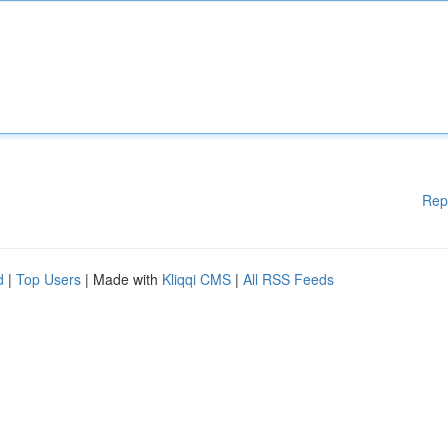
Rep
d
|
Top Users
| Made with
Kliqqi CMS
|
All RSS Feeds