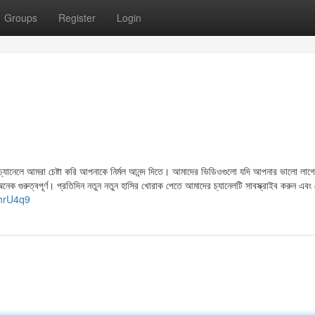
Groups
Register
Login
নেলে আমরা চেষ্টা করি আপনাকে নির্মল আনন্দ দিতে। আমাদের ভিডিওগুলো যদি আপনার ভালো লাগে
ক গুরুত্বপূর্ণ। প্রতিদিন নতুন নতুন হাসির খোরাক পেতে আমাদের চ্যানেলটি সাবস্ক্রাইব করুন এবং
2hrU4q9