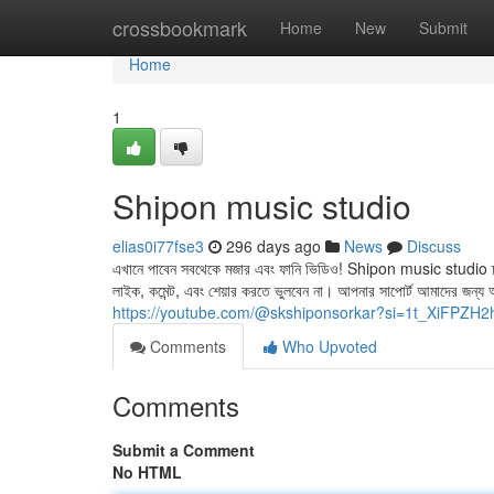
Home
crossbookmark
Home
New
Submit
Home
1
Shipon music studio
elias0i77fse3
296 days ago
News
Discuss
এখানে পাবেন সবথেকে মজার এবং ফানি ভিডিও! Shipon music studio চ্যা
লাইক, কমেন্ট, এবং শেয়ার করতে ভুলবেন না। আপনার সাপোর্ট আমাদের জন্য অনে
https://youtube.com/@skshiponsorkar?si=1t_XiFPZH
Comments
Who Upvoted
Comments
Submit a Comment
No HTML