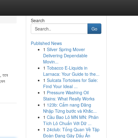
Search
Go
Published News
1
Silver Spring Mover
Delivering Dependable
Movin...
1
Tobacco E-Liquids in
Larnaca: Your Guide to the...
, তবে
1
Sulcata Tortoises for Sale:
 বেল
Find Your Ideal ...
1
Pressure Washing Oil
Stains: What Really Works
1
123b: Cẩm nang Đăng
Nhập Từng bước và Khắc...
1
Cầu Bao Lô MN MN: Phân
Tích Lô Chuẩn Với Dữ ...
1
24club: Tổng Quan Về Tập
Đoàn Đang Gây Dấu Ấn