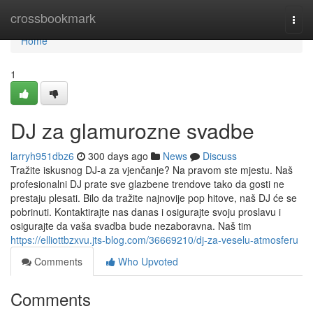
Home
crossbookmark
Togg
navi
Home
1
DJ za glamurozne svadbe
larryh951dbz6
300 days ago
News
Discuss
Tražite iskusnog DJ-a za vjenčanje? Na pravom ste mjestu. Naš
profesionalni DJ prate sve glazbene trendove tako da gosti ne
prestaju plesati. Bilo da tražite najnovije pop hitove, naš DJ će se
pobrinuti. Kontaktirajte nas danas i osigurajte svoju proslavu i
osigurajte da vaša svadba bude nezaboravna. Naš tim
https://elliottbzxvu.jts-blog.com/36669210/dj-za-veselu-atmosferu
Comments
Who Upvoted
Comments