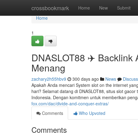
Home
crossbookmark
Home
New
Submit
Home
1
DNASLOT88 ✈️ Backlink A
Menang
zachary2h55hbv9
300 days ago
News
Discuss
Apakah Anda mencari System slot on the internet yan
hari? Selamat datang di DNASLOT88, situs slot gacor t
Indonesia. Dengan komitmen untuk memberikan penga
fox.com/dac/divide-and-conquer-extras/
Comments
Who Upvoted
Comments