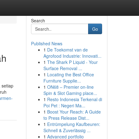
Search
Go
Published News
1
De Toekomst van de
ah
Agrofood Industrie: Innovati...
1
The Shark P Liquid - Your
Surface Removal ...
1
Locating the Best Office
Furniture Supplie...
 setiap
1
ON68 – Premier on-line
uruh
Spin & Slot Gaming place...
carmen-
1
Resto Indonesia Terkenal di
Poi Pet : Negeri Ma...
1
Boost Your Reach: A Guide
to Press Release Dist...
1
Entrümpelung Kaufbeuren:
Schnell & Zuverlässig ...
1
Advanced portfolio