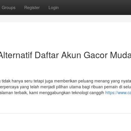
Groups
Register
Login
lternatif Daftar Akun Gacor Mud
g tidak hanya seru tetapi juga memberikan peluang menang yang nyata
erpercaya yang telah menjadi pilihan utama bagi ribuan pemain di sel
laman terbaik, kami menggabungkan teknologi canggih
https://www.