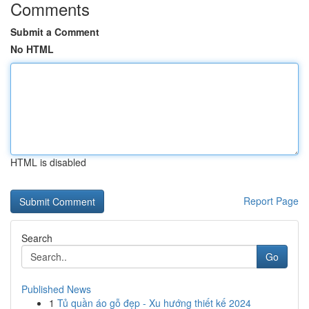
Comments
Submit a Comment
No HTML
HTML is disabled
Report Page
Search
Go
Published News
1
Tủ quần áo gỗ đẹp - Xu hướng thiết kế 2024