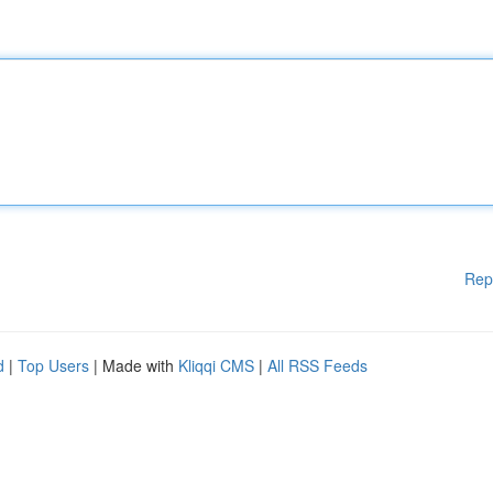
Rep
d
|
Top Users
| Made with
Kliqqi CMS
|
All RSS Feeds