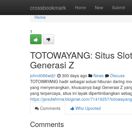
Home
crossbookmark
Home
New
Submit
Home
1
TOTOWAYANG: Situs Slot 
Generasi Z
johnd086wdj1
300 days ago
News
Discuss
TOTOWAYANG hadir sebagai solusi hiburan daring 
yang menyenangkan, khususnya bagi Generasi Z yang 
yang terpercaya, situs ini layak dipertimbangkan sebag
https://jaredwfmrw.bloginwi.com/71419257/totowayang-
Comments
Who Upvoted
Comments