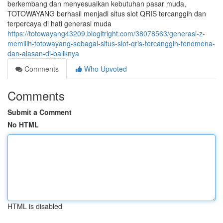
berkembang dan menyesuaikan kebutuhan pasar muda,
TOTOWAYANG berhasil menjadi situs slot QRIS tercanggih dan
terpercaya di hati generasi muda
https://totowayang43209.blogitright.com/38078563/generasi-z-
memilih-totowayang-sebagai-situs-slot-qris-tercanggih-fenomena-
dan-alasan-di-baliknya
Comments
Who Upvoted
Comments
Submit a Comment
No HTML
HTML is disabled