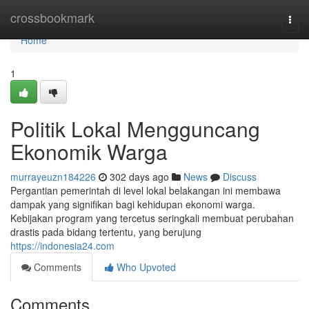
Home
crossbookmark
Togg
navi
Home
1
Politik Lokal Mengguncang
Ekonomik Warga
murrayeuzn184226
302 days ago
News
Discuss
Pergantian pemerintah di level lokal belakangan ini membawa
dampak yang signifikan bagi kehidupan ekonomi warga.
Kebijakan program yang tercetus seringkali membuat perubahan
drastis pada bidang tertentu, yang berujung
https://indonesia24.com
Comments
Who Upvoted
Comments