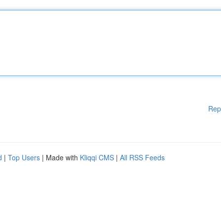
Rep
d
|
Top Users
| Made with
Kliqqi CMS
|
All RSS Feeds