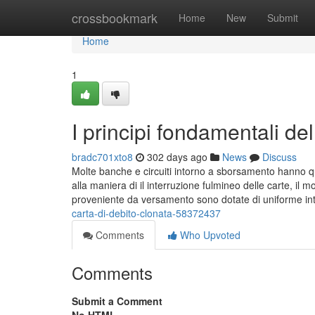
Home
crossbookmark
Home
New
Submit
Home
1
I principi fondamentali de
bradc701xto8
302 days ago
News
Discuss
Molte banche e circuiti intorno a sborsamento hanno qu
alla maniera di il interruzione fulmineo delle carte, il 
proveniente da versamento sono dotate di uniforme in
carta-di-debito-clonata-58372437
Comments
Who Upvoted
Comments
Submit a Comment