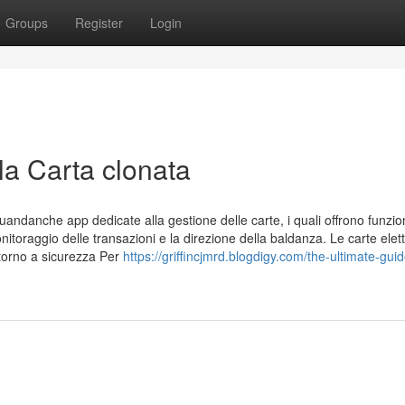
Groups
Register
Login
lla Carta clonata
andanche app dedicate alla gestione delle carte, i quali offrono funzion
monitoraggio delle transazioni e la direzione della baldanza. Le carte elet
torno a sicurezza Per
https://griffincjmrd.blogdigy.com/the-ultimate-guid