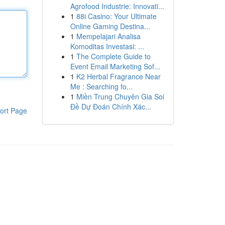
Agrofood Industrie: Innovati...
1
88i Casino: Your Ultimate
Online Gaming Destina...
1
Mempelajari Analisa
Komoditas Investasi: ...
1
The Complete Guide to
Event Email Marketing Sof...
1
K2 Herbal Fragrance Near
Me : Searching fo...
1
Miền Trung Chuyên Gia Soi
Đề Dự Đoán Chính Xác...
ort Page