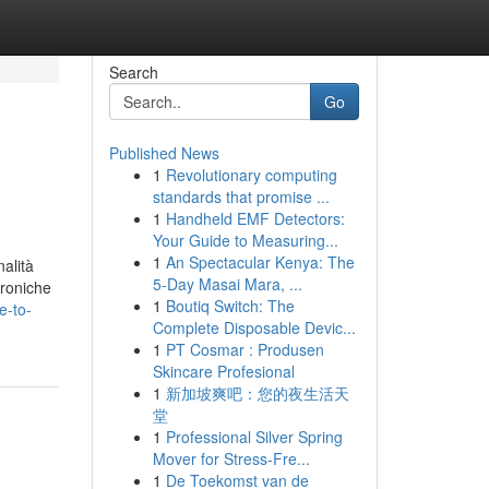
Search
Go
Published News
1
Revolutionary computing
standards that promise ...
1
Handheld EMF Detectors:
Your Guide to Measuring...
1
An Spectacular Kenya: The
alità
5-Day Masai Mara, ...
troniche
1
Boutiq Switch: The
e-to-
Complete Disposable Devic...
1
PT Cosmar : Produsen
Skincare Profesional
1
新加坡爽吧：您的夜生活天
堂
1
Professional Silver Spring
Mover for Stress-Fre...
1
De Toekomst van de