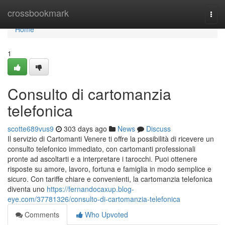
Home
crossbookmark
Togg
navi
Home
1
Consulto di cartomanzia
telefonica
scotte689vus9
303 days ago
News
Discuss
Il servizio di Cartomanti Venere ti offre la possibilità di ricevere un
consulto telefonico immediato, con cartomanti professionali
pronte ad ascoltarti e a interpretare i tarocchi. Puoi ottenere
risposte su amore, lavoro, fortuna e famiglia in modo semplice e
sicuro. Con tariffe chiare e convenienti, la cartomanzia telefonica
diventa uno
https://fernandocaxup.blog-
eye.com/37781326/consulto-di-cartomanzia-telefonica
Comments
Who Upvoted