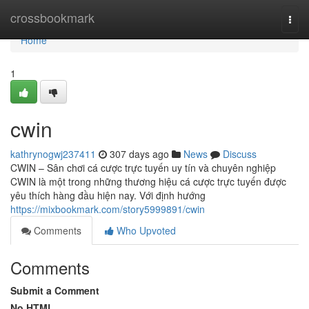
Home
crossbookmark
Togg
navi
Home
1
cwin
kathrynogwj237411
307 days ago
News
Discuss
CWIN – Sân chơi cá cược trực tuyến uy tín và chuyên nghiệp
CWIN là một trong những thương hiệu cá cược trực tuyến được
yêu thích hàng đầu hiện nay. Với định hướng
https://mixbookmark.com/story5999891/cwin
Comments
Who Upvoted
Comments
Submit a Comment
No HTML