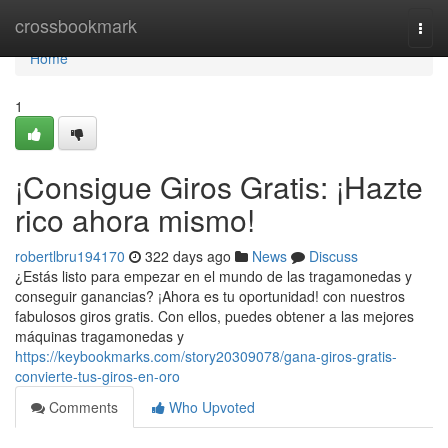
Home
crossbookmark
Togg
navi
Home
1
¡Consigue Giros Gratis: ¡Hazte
rico ahora mismo!
robertlbru194170
322 days ago
News
Discuss
¿Estás listo para empezar en el mundo de las tragamonedas y
conseguir ganancias? ¡Ahora es tu oportunidad! con nuestros
fabulosos giros gratis. Con ellos, puedes obtener a las mejores
máquinas tragamonedas y
https://keybookmarks.com/story20309078/gana-giros-gratis-
convierte-tus-giros-en-oro
Comments
Who Upvoted