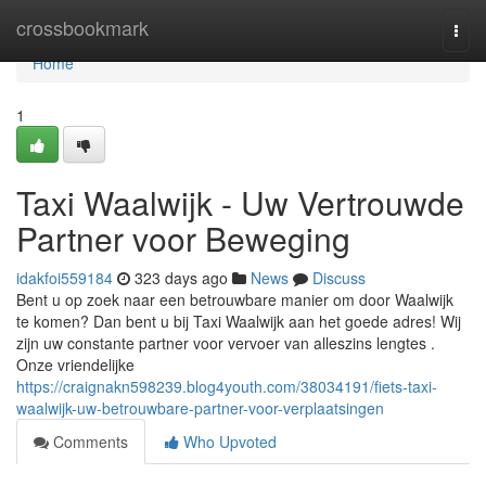
Home
crossbookmark
Togg
navi
Home
1
Taxi Waalwijk - Uw Vertrouwde
Partner voor Beweging
idakfoi559184
323 days ago
News
Discuss
Bent u op zoek naar een betrouwbare manier om door Waalwijk
te komen? Dan bent u bij Taxi Waalwijk aan het goede adres! Wij
zijn uw constante partner voor vervoer van alleszins lengtes .
Onze vriendelijke
https://craignakn598239.blog4youth.com/38034191/fiets-taxi-
waalwijk-uw-betrouwbare-partner-voor-verplaatsingen
Comments
Who Upvoted