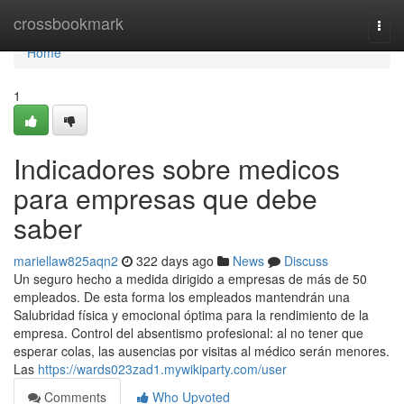
Home
crossbookmark
Togg
navi
Home
1
Indicadores sobre medicos
para empresas que debe
saber
mariellaw825aqn2
322 days ago
News
Discuss
Un seguro hecho a medida dirigido a empresas de más de 50
empleados. De esta forma los empleados mantendrán una
Salubridad física y emocional óptima para la rendimiento de la
empresa. Control del absentismo profesional: al no tener que
esperar colas, las ausencias por visitas al médico serán menores.
Las
https://wards023zad1.mywikiparty.com/user
Comments
Who Upvoted