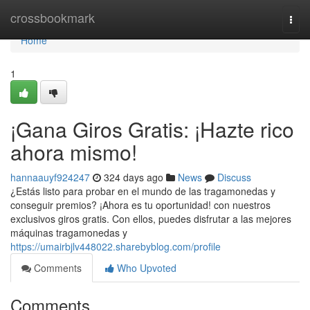
Home
crossbookmark
Togg
navi
Home
1
¡Gana Giros Gratis: ¡Hazte rico
ahora mismo!
hannaauyf924247
324 days ago
News
Discuss
¿Estás listo para probar en el mundo de las tragamonedas y
conseguir premios? ¡Ahora es tu oportunidad! con nuestros
exclusivos giros gratis. Con ellos, puedes disfrutar a las mejores
máquinas tragamonedas y
https://umairbjlv448022.sharebyblog.com/profile
Comments
Who Upvoted
Comments