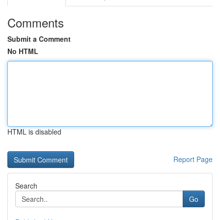
Comments
Submit a Comment
No HTML
HTML is disabled
Report Page
Search
Go