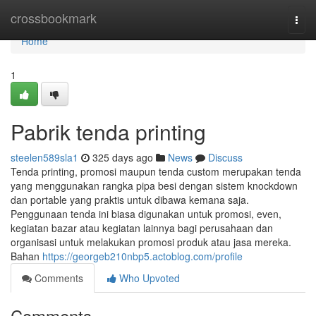
Home
crossbookmark
Togg
navi
Home
1
Pabrik tenda printing
steelen589sla1
325 days ago
News
Discuss
Tenda printing, promosi maupun tenda custom merupakan tenda
yang menggunakan rangka pipa besi dengan sistem knockdown
dan portable yang praktis untuk dibawa kemana saja.
Penggunaan tenda ini biasa digunakan untuk promosi, even,
kegiatan bazar atau kegiatan lainnya bagi perusahaan dan
organisasi untuk melakukan promosi produk atau jasa mereka.
Bahan
https://georgeb210nbp5.actoblog.com/profile
Comments
Who Upvoted
Comments