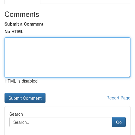
Comments
Submit a Comment
No HTML
HTML is disabled
Report Page
Search
Go