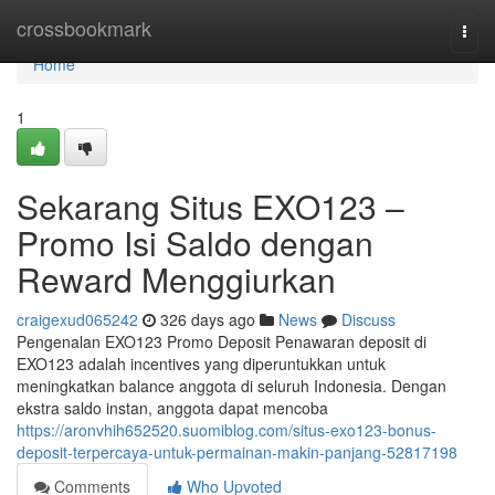
Home
crossbookmark
Togg
navi
Home
1
Sekarang Situs EXO123 –
Promo Isi Saldo dengan
Reward Menggiurkan
craigexud065242
326 days ago
News
Discuss
Pengenalan EXO123 Promo Deposit Penawaran deposit di
EXO123 adalah incentives yang diperuntukkan untuk
meningkatkan balance anggota di seluruh Indonesia. Dengan
ekstra saldo instan, anggota dapat mencoba
https://aronvhih652520.suomiblog.com/situs-exo123-bonus-
deposit-terpercaya-untuk-permainan-makin-panjang-52817198
Comments
Who Upvoted