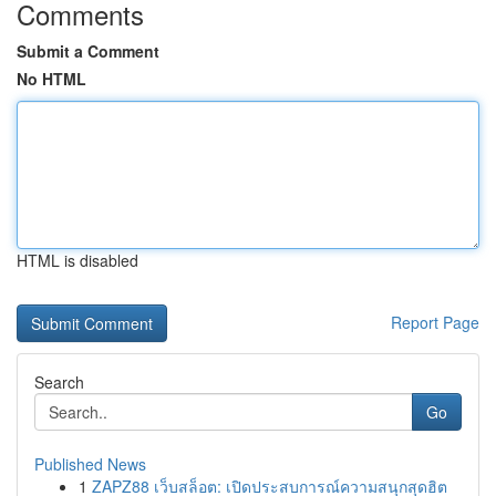
Comments
Submit a Comment
No HTML
HTML is disabled
Report Page
Search
Go
Published News
1
ZAPZ88 เว็บสล็อต: เปิดประสบการณ์ความสนุกสุดฮิต