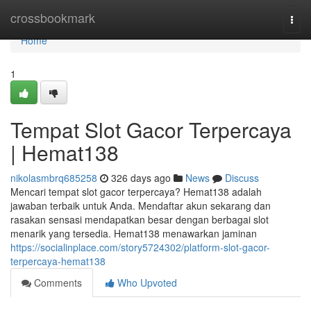
Home
crossbookmark
Togg
navi
Home
1
Tempat Slot Gacor Terpercaya
| Hemat138
nikolasmbrq685258
326 days ago
News
Discuss
Mencari tempat slot gacor terpercaya? Hemat138 adalah
jawaban terbaik untuk Anda. Mendaftar akun sekarang dan
rasakan sensasi mendapatkan besar dengan berbagai slot
menarik yang tersedia. Hemat138 menawarkan jaminan
https://socialinplace.com/story5724302/platform-slot-gacor-
terpercaya-hemat138
Comments
Who Upvoted