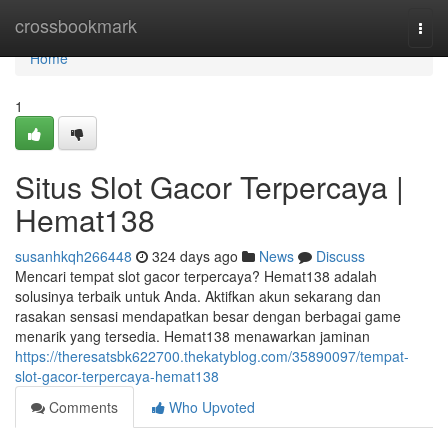
Home
crossbookmark
Togg
navi
Home
1
Situs Slot Gacor Terpercaya |
Hemat138
susanhkqh266448
324 days ago
News
Discuss
Mencari tempat slot gacor terpercaya? Hemat138 adalah
solusinya terbaik untuk Anda. Aktifkan akun sekarang dan
rasakan sensasi mendapatkan besar dengan berbagai game
menarik yang tersedia. Hemat138 menawarkan jaminan
https://theresatsbk622700.thekatyblog.com/35890097/tempat-
slot-gacor-terpercaya-hemat138
Comments
Who Upvoted