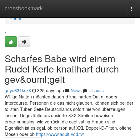
Home
crossbookmark
Togg
navi
Home
1
Scharfes Babe wird einem
Rudel Kerle knallhart durch
gev&ouml;gelt
guyo631ksz8
325 days ago
News
Discuss
Willige Nutten möchten dauernd knallharten Out of doors
Intercourse. Personen die das nicht glauben, können sich bei der
tollsten Tuben Seite Deutschlands sofort hiervon überzeugen
lassen. Ungezählte unzensierte XXX-Streifen beweisen
erbarmungslos, wie verrückt die captivating Frauen sind.
Eigentlich ist es egal, ob person auf XXL Doppel-D-Titten, offene
Mösen oder ob
https://www.adult-vod.tv/