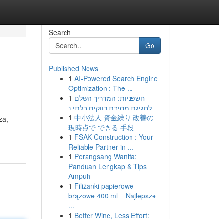
Search
Go
Published News
1
AI-Powered Search Engine
Optimization : The ...
1
חשפניות: המדריך השלם
לחגיגת מסיבת רווקים בלתי נ...
1
中小法人 資金繰り 改善の
za,
現時点で できる 手段
1
FSAK Construction : Your
Reliable Partner in ...
1
Perangsang Wanita:
Panduan Lengkap & Tips
Ampuh
1
Filiżanki papierowe
brązowe 400 ml – Najlepsze
...
1
Better Wine, Less Effort: