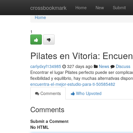
Home
crossbookmark
Home
New
Submit
Home
1
Pilates en Vitoria: Encuent
carlydxyf134985
327 days ago
News
Discuss
Encontrar el lugar Pilates perfecto puede ser complica
flexibilidad y equilibrio, hay muchas alternativas dispo
encuentra-el-mejor-estudio-para-ti-50585482
Comments
Who Upvoted
Comments
Submit a Comment
No HTML