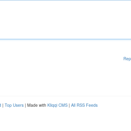
Rep
d
|
Top Users
| Made with
Kliqqi CMS
|
All RSS Feeds