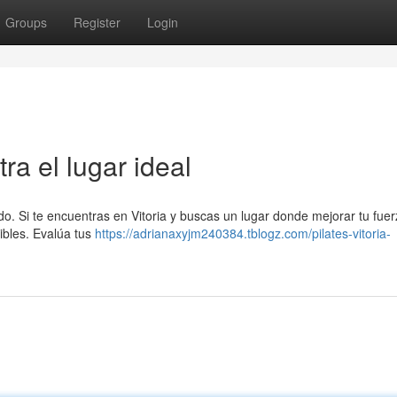
Groups
Register
Login
ra el lugar ideal
do. Si te encuentras en Vitoria y buscas un lugar donde mejorar tu fuer
nibles. Evalúa tus
https://adrianaxyjm240384.tblogz.com/pilates-vitoria-