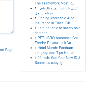
The Framework Most P...
1
غسل خزانات المياه بالرياض:
مرشد شامل
1
Finding Affordable Auto
Insurance in Tulsa, OK
1
I am not able to satisfy said
demand . ...
1
PETLIBRO Automatic Cat
Feeder Review: Is It Va...
1
Hotel Murah: Panduan
ort Page
Lengkap dan Tips Hemat
1
99exch: Get Your New ID &
Seamless copyright