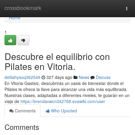
Home
crossbookmark
Togg
navi
Home
1
Descubre el equilibrio con
Pilates en Vitoria.
delilahysoq362549
327 days ago
News
Discuss
En Vitoria-Gasteiz, descubrirás un oasis de bienestar donde el
Pilates te ofrece la llave para alcanzar una vida más equilibrada.
Nuestras clases, adaptadas a diferentes niveles, te guiarán en un
viaje de
https://brendavwcn342768.evawiki.com/user
Comments
Who Upvoted
Comments