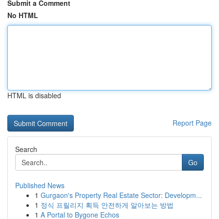
Submit a Comment
No HTML
HTML is disabled
Report Page
Search
Go
Published News
1
Gurgaon's Property Real Estate Sector: Developm...
1
정식 프릴리지 획득 안전하게 알아보는 방법
1
A Portal to Bygone Echos