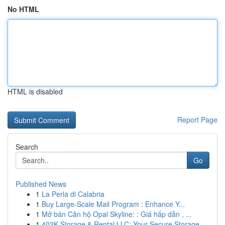
No HTML
HTML is disabled
Report Page
Search
Go
Published News
1
La Perla di Calabria
1
Buy Large-Scale Mail Program : Enhance Y...
1
Mở bán Căn hộ Opal Skyline: : Giá hấp dẫn , ...
1
402K Storage & Rental LLC: Your Secure Storage ...