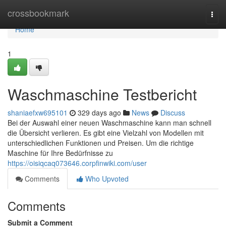
Home
crossbookmark
Togg
navi
Home
1
Waschmaschine Testbericht
shaniaefxw695101
329 days ago
News
Discuss
Bei der Auswahl einer neuen Waschmaschine kann man schnell
die Übersicht verlieren. Es gibt eine Vielzahl von Modellen mit
unterschiedlichen Funktionen und Preisen. Um die richtige
Maschine für Ihre Bedürfnisse zu
https://oisiqcaq073646.corpfinwiki.com/user
Comments
Who Upvoted
Comments
Submit a Comment