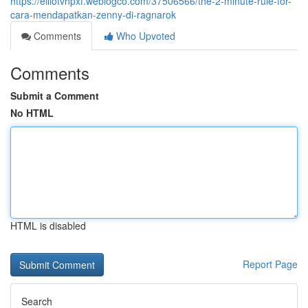
https://elliotvhpxf.weblogco.com/37506566/the-2-minute-rule-for-
cara-mendapatkan-zenny-di-ragnarok
Comments
Who Upvoted
Comments
Submit a Comment
No HTML
HTML is disabled
Report Page
Search