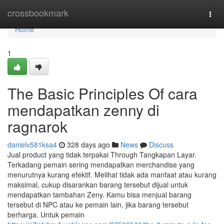
Home
crossbookmark
Togg
navi
Home
1
The Basic Principles Of cara
mendapatkan zenny di
ragnarok
danielv581ksa4
328 days ago
News
Discuss
Jual product yang tidak terpakai Through Tangkapan Layar.
Terkadang pemain sering mendapatkan merchandise yang
menurutnya kurang efektif. Melihat tidak ada manfaat atau kurang
maksimal, cukup disarankan barang tersebut dijual untuk
mendapatkan tambahan Zeny. Kamu bisa menjual barang
tersebut di NPC atau ke pemain lain, jika barang tersebut
berharga. Untuk pemain