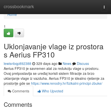
Home
crossbookmark
Togg
navi
Home
1
Uklonjavanje vlage iz prostora
s Aerius FP310
lewisnbqp892388
329 days ago
News
Discuss
Aerius FP310 je savremen alat za redukciju vlage u prostoru.
Ovaj pretpostavlja se uređaj koristi sistem filtracije za brzo
uklanjanje vlage iz vazduha. Aerius FP310 je idealno rješenje za
prostorije gde se
https://www.renodry.hr/fizikalni-principi-zbuke/
Comments
Who Upvoted
Comments