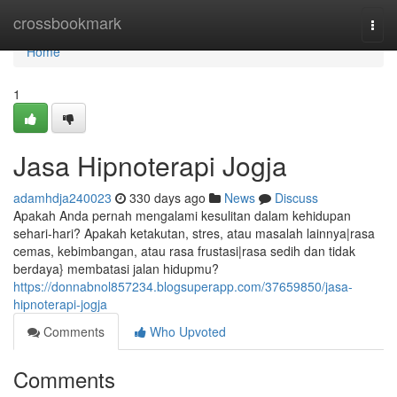
Home
crossbookmark
Togg
navi
Home
1
Jasa Hipnoterapi Jogja
adamhdja240023
330 days ago
News
Discuss
Apakah Anda pernah mengalami kesulitan dalam kehidupan
sehari-hari? Apakah ketakutan, stres, atau masalah lainnya|rasa
cemas, kebimbangan, atau rasa frustasi|rasa sedih dan tidak
berdaya} membatasi jalan hidupmu?
https://donnabnol857234.blogsuperapp.com/37659850/jasa-
hipnoterapi-jogja
Comments
Who Upvoted
Comments