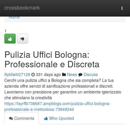
Home
crossbookmark
Togg
navi
Home
1
Pulizia Uffici Bologna:
Professionale e Discreta
lilybfwi027128
331 days ago
News
Discuss
Cerchi una pulizia uffici a Bologna che sia completa? La tua
azienda offre servizi di sanificazione professionali e discreti.
Lavoriamo con precisione per garantire un ambiente igienizzato
che stimolano la creatività
https://fayrffb738687.ampblogs.com/pulizia-uffici-bologna-
professionale-e-meticolosa-73849240
Comments
Who Upvoted