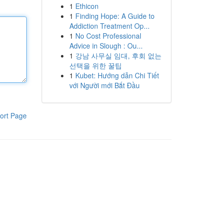
1
Ethicon
1
Finding Hope: A Guide to
Addiction Treatment Op...
1
No Cost Professional
Advice in Slough : Ou...
1
강남 사무실 임대, 후회 없는
선택을 위한 꿀팁
1
Kubet: Hướng dẫn Chi Tiết
với Người mới Bắt Đầu
ort Page