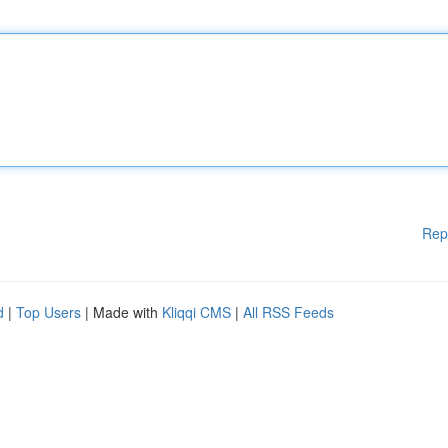
Rep
d
|
Top Users
| Made with
Kliqqi CMS
|
All RSS Feeds