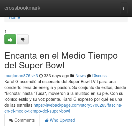
Home
crossbookmark
Togg
navi
Home
1
Encanta en el Medio Tiempo
del Super Bowl
muqtadan876fvk3
333 days ago
News
Discuss
Karol G ascendió al escenario del Super Bowl LVII para una
concierto llena de energía y pasión. Su conjunto de éxitos, desde
"Bichota" hasta "Tusa", movieron a la multitud en su pie. Con su
icónico estilo y su voz potente, Karol G expresó por qué es una
de las estrellas
https://livebackpage.com/story5700263/fascina-
en-el-medio-tiempo-del-super-bowl
Comments
Who Upvoted