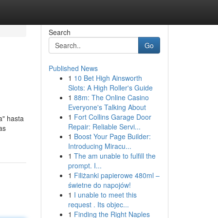
Search
Go
Published News
1
10 Bet High Ainsworth
Slots: A High Roller's Guide
1
88m: The Online Casino
Everyone's Talking About
1
Fort Collins Garage Door
a" hasta
Repair: Reliable Servi...
as
1
Boost Your Page Builder:
Introducing Miracu...
1
The am unable to fulfill the
prompt. I...
1
Filiżanki papierowe 480ml –
świetne do napojów!
1
I unable to meet this
request . Its objec...
1
Finding the Right Naples