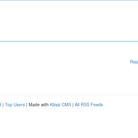
Rep
d
|
Top Users
| Made with
Kliqqi CMS
|
All RSS Feeds