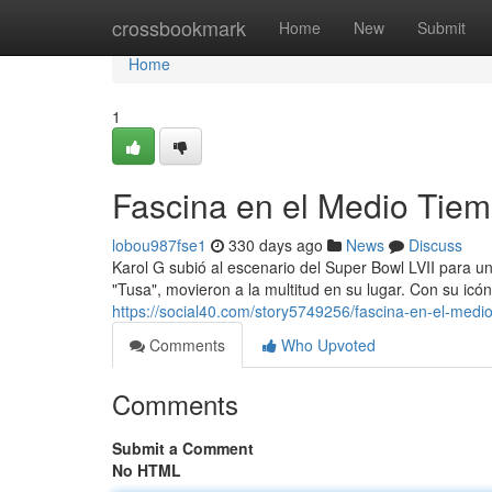
Home
crossbookmark
Home
New
Submit
Home
1
Fascina en el Medio Tiem
lobou987fse1
330 days ago
News
Discuss
Karol G subió al escenario del Super Bowl LVII para un
"Tusa", movieron a la multitud en su lugar. Con su icóni
https://social40.com/story5749256/fascina-en-el-medi
Comments
Who Upvoted
Comments
Submit a Comment
No HTML