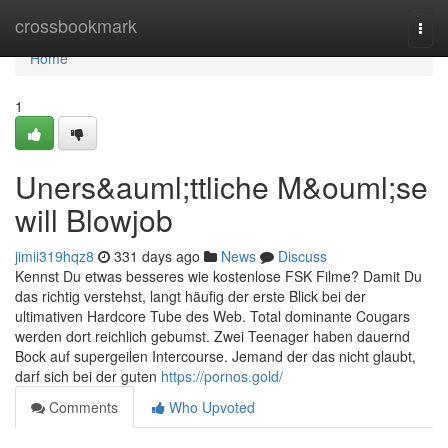
Home
crossbookmark
Togg
navi
Home
1
Uners&auml;ttliche M&ouml;se
will Blowjob
jimii319hqz8
331 days ago
News
Discuss
Kennst Du etwas besseres wie kostenlose FSK Filme? Damit Du
das richtig verstehst, langt häufig der erste Blick bei der
ultimativen Hardcore Tube des Web. Total dominante Cougars
werden dort reichlich gebumst. Zwei Teenager haben dauernd
Bock auf supergeilen Intercourse. Jemand der das nicht glaubt,
darf sich bei der guten
https://pornos.gold/
Comments
Who Upvoted