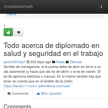
Home
crossbookmark
Togg
navi
Home
1
Todo acerca de diplomado en
salud y seguridad en el trabajo
genev357srp7
333 days ago
News
Discuss
Sentido de transigencia: si la puerta debe de abrir en torno a un
ala solamente (y hacia que ala ha de abrir) o si es de vaivén. Si
es de apertura eléctrica o manual. En el mismo sentido hay que
tener en cuenta que en el ámbito de la Unión
https://karelx111umc1.wikimillions.com/user
Comments
Who Upvoted
Comments