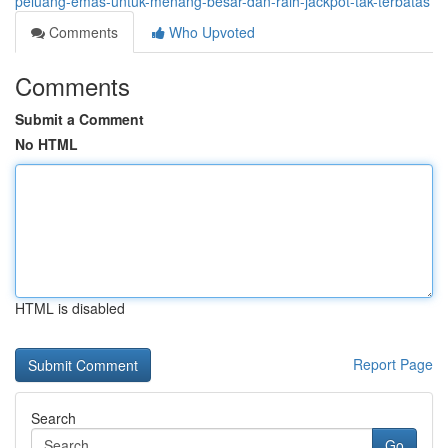
peluang-emas-untuk-menang-besar-dan-raih-jackpot-tak-terbatas
Comments
Who Upvoted
Comments
Submit a Comment
No HTML
HTML is disabled
Report Page
Search
Go