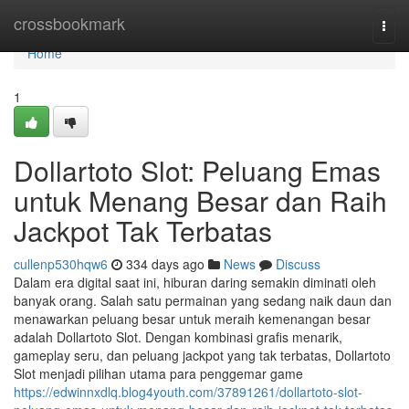
Home
crossbookmark
Togg
navi
Home
1
Dollartoto Slot: Peluang Emas
untuk Menang Besar dan Raih
Jackpot Tak Terbatas
cullenp530hqw6
334 days ago
News
Discuss
Dalam era digital saat ini, hiburan daring semakin diminati oleh
banyak orang. Salah satu permainan yang sedang naik daun dan
menawarkan peluang besar untuk meraih kemenangan besar
adalah Dollartoto Slot. Dengan kombinasi grafis menarik,
gameplay seru, dan peluang jackpot yang tak terbatas, Dollartoto
Slot menjadi pilihan utama para penggemar game
https://edwinnxdlq.blog4youth.com/37891261/dollartoto-slot-