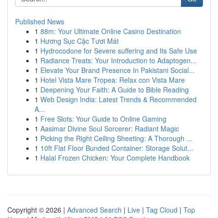
Published News
1
88m: Your Ultimate Online Casino Destination
1
Hương Sục Cặc Tươi Mát
1
Hydrocodone for Severe suffering and Its Safe Use
1
Radiance Treats: Your Introduction to Adaptogen...
1
Elevate Your Brand Presence In Pakistani Social...
1
Hotel Vista Mare Tropea: Relax con Vista Mare
1
Deepening Your Faith: A Guide to Bible Reading
1
Web Design India: Latest Trends & Recommended
A...
1
Free Slots: Your Guide to Online Gaming
1
Aasimar Divine Soul Sorcerer: Radiant Magic
1
Picking the Right Ceiling Sheeting: A Thorough ...
1
10ft Flat Floor Bunded Container: Storage Solut...
1
Halal Frozen Chicken: Your Complete Handbook
Copyright © 2026 |
Advanced Search
|
Live
|
Tag Cloud
|
Top