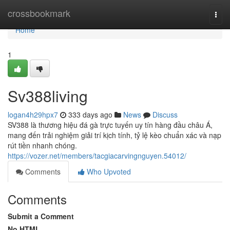
Home
crossbookmark
Togg
navi
Home
1
Sv388living
logan4h29hpx7
333 days ago
News
Discuss
SV388 là thương hiệu đá gà trực tuyến uy tín hàng đầu châu Á,
mang đến trải nghiệm giải trí kịch tính, tỷ lệ kèo chuẩn xác và nạp
rút tiền nhanh chóng.
https://vozer.net/members/tacgiacarvingnguyen.54012/
Comments
Who Upvoted
Comments
Submit a Comment
No HTML