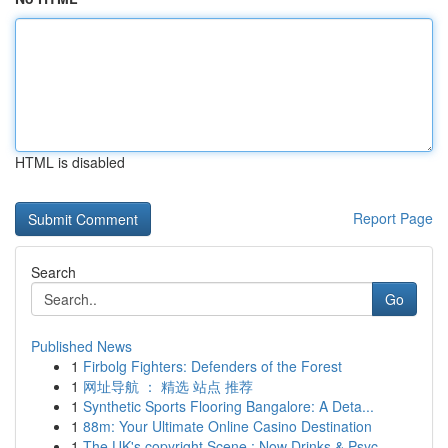
HTML is disabled
Report Page
Search
Go
Published News
1
Firbolg Fighters: Defenders of the Forest
1
网址导航 ： 精选 站点 推荐
1
Synthetic Sports Flooring Bangalore: A Deta...
1
88m: Your Ultimate Online Casino Destination
1
The UK's copyright Scene : Now Drinks & Psyc...