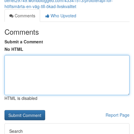
benet29749.worldblogged.com/43341513/proloterapi-för-
höftsmärta-en-väg-till-ökad-livskvalitet
Comments
Who Upvoted
Comments
Submit a Comment
No HTML
HTML is disabled
Report Page
Search