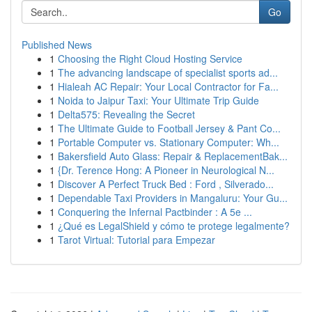
Go
Published News
1
Choosing the Right Cloud Hosting Service
1
The advancing landscape of specialist sports ad...
1
Hialeah AC Repair: Your Local Contractor for Fa...
1
Noida to Jaipur Taxi: Your Ultimate Trip Guide
1
Delta575: Revealing the Secret
1
The Ultimate Guide to Football Jersey & Pant Co...
1
Portable Computer vs. Stationary Computer: Wh...
1
Bakersfield Auto Glass: Repair & ReplacementBak...
1
{Dr. Terence Hong: A Pioneer in Neurological N...
1
Discover A Perfect Truck Bed : Ford , Silverado...
1
Dependable Taxi Providers in Mangaluru: Your Gu...
1
Conquering the Infernal Pactbinder : A 5e ...
1
¿Qué es LegalShield y cómo te protege legalmente?
1
Tarot Virtual: Tutorial para Empezar