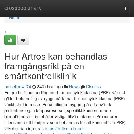
Home
crossbookmark
Togg
navi
Home
1
Hur Artros kan behandlas
framgångsrikt på en
smärtkontrollklinik
russellao4174
340 days ago
News
Discuss
En guide till behandling med trombocytrik plasma (PRP) När det
gäller behandling av ryggsmärta har trombocytrik plasma (PRP)
väckt stort intresse. Behandlingen bygger på att använda
patientens egna kroppsresurser, specifikt koncentrerade
blodplättar som innehåller viktiga tillväxtfaktorer. Proceduren
inleds med ett blodprov som behandlas för att koncentrera PRP,
vilket sedan injiceras
https://h-ftsm-rta-ner-i-