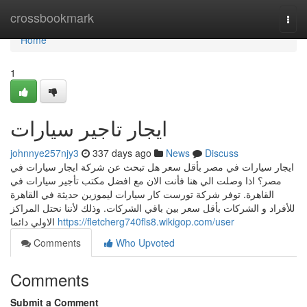
Home
crossbookmark
Togg
navi
Home
1
ايجار تاجير سيارات
johnnye257njy3
337 days ago
News
Discuss
ايجار سيارات في مصر بأقل سعر هل تبحث عن شركة ايجار سيارات في
مصر؟ اذا وصلت الي هنا فأنت الان مع افضل مكتب تأجير سيارات في
القاهرة. توفر شركة تورست كار سيارات ليموزين حديثة في القاهرة
للأفراد و الشركات بأقل سعر بين باقي الشركات. وذلك لأننا نحتل المراكز
الاولي دائما
https://fletcherg740fls8.wikigop.com/user
Comments
Who Upvoted
Comments
Submit a Comment