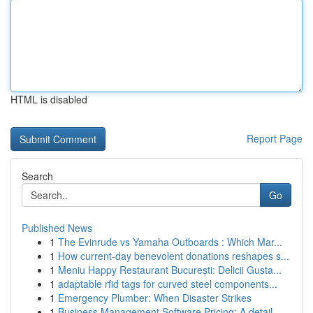
HTML is disabled
Report Page
Search
Go
Published News
1
The Evinrude vs Yamaha Outboards : Which Mar...
1
How current-day benevolent donations reshapes s...
1
Meniu Happy Restaurant București: Delicii Gusta...
1
adaptable rfid tags for curved steel components...
1
Emergency Plumber: When Disaster Strikes
1
Business Management Software Pricing: A detail...